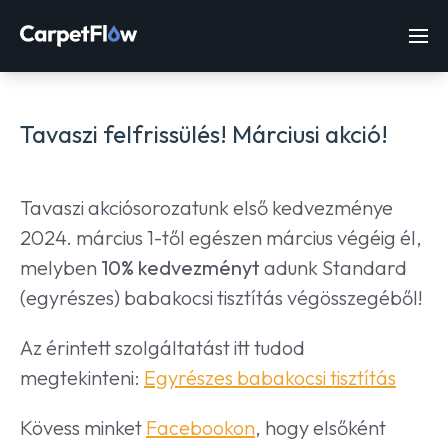
Tavaszi felfrissülés! Márciusi akció!
Tavaszi akciósorozatunk első kedvezménye
2024. március 1-től egészen március végéig él,
melyben
10% kedvezményt
adunk Standard
(egyrészes) babakocsi tisztítás végösszegéből!
Az érintett szolgáltatást itt tudod
megtekinteni:
Egyrészes babakocsi tisztítás
Kövess minket
Facebookon
, hogy elsőként